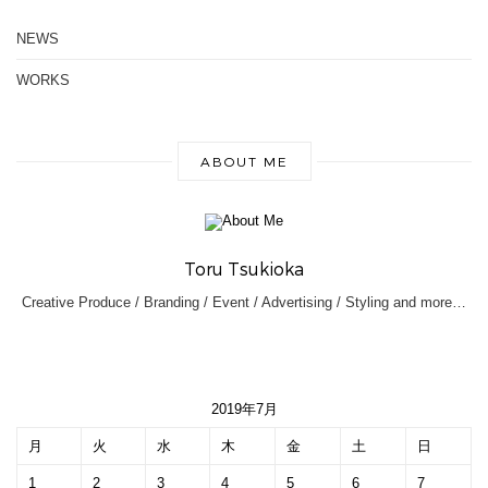
NEWS
WORKS
ABOUT ME
Toru Tsukioka
Creative Produce / Branding / Event / Advertising / Styling and more…
2019年7月
月
火
水
木
金
土
日
1
2
3
4
5
6
7