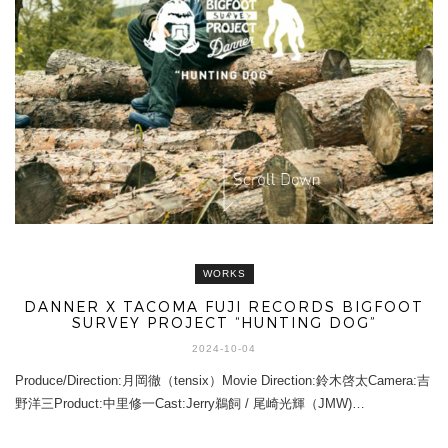
WORKS
DANNER X TACOMA FUJI RECORDS BIGFOOT
SURVEY PROJECT “HUNTING DOG”
2024-10-04
Produce/Direction:月岡徹（tensix）Movie Direction:鈴木啓太Camera:吉
野洋三Product:中里修一Cast:Jerry鵜飼 / 尾崎光輝（JMW)…