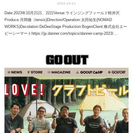
2023-10-21
Date:2023年10月21日、22日Venue:ラインジングフィールド軽井沢
Produce:月岡徹（tensix)Direction/Operation:太田祐生(NOMAD
WORKS)Decolation:DeDeeStage Production:BogenClient:株式会社エー
ビーシーマートhttps://jp.danner.com/topics/danner-camp-2023/…