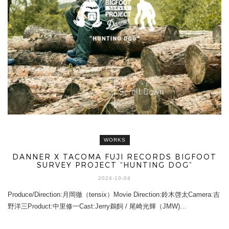
WORKS
DANNER X TACOMA FUJI RECORDS BIGFOOT
SURVEY PROJECT “HUNTING DOG”
2024-10-04
Produce/Direction:月岡徹（tensix）Movie Direction:鈴木啓太Camera:吉
野洋三Product:中里修一Cast:Jerry鵜飼 / 尾崎光輝（JMW)…