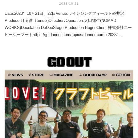
2023-10-21
Date:2023年10月21日、22日Venue:ラインジングフィールド軽井沢
Produce:月岡徹（tensix)Direction/Operation:太田祐生(NOMAD
WORKS)Decolation:DeDeeStage Production:BogenClient:株式会社エー
ビーシーマートhttps://jp.danner.com/topics/danner-camp-2023/…