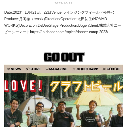
2023-10-21
Date:2023年10月21日、22日Venue:ラインジングフィールド軽井沢
Produce:月岡徹（tensix)Direction/Operation:太田祐生(NOMAD
WORKS)Decolation:DeDeeStage Production:BogenClient:株式会社エー
ビーシーマートhttps://jp.danner.com/topics/danner-camp-2023/…