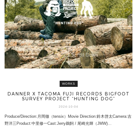
WORKS
DANNER X TACOMA FUJI RECORDS BIGFOOT
SURVEY PROJECT “HUNTING DOG”
2024-10-04
Produce/Direction:月岡徹（tensix）Movie Direction:鈴木啓太Camera:吉
野洋三Product:中里修一Cast:Jerry鵜飼 / 尾崎光輝（JMW)…