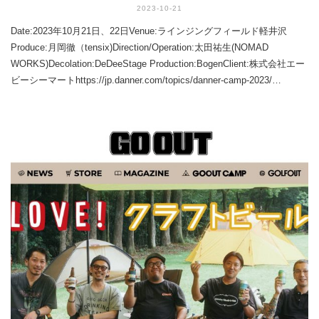
2023-10-21
Date:2023年10月21日、22日Venue:ラインジングフィールド軽井沢
Produce:月岡徹（tensix)Direction/Operation:太田祐生(NOMAD
WORKS)Decolation:DeDeeStage Production:BogenClient:株式会社エー
ビーシーマートhttps://jp.danner.com/topics/danner-camp-2023/…