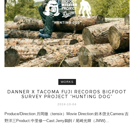
WORKS
DANNER X TACOMA FUJI RECORDS BIGFOOT
SURVEY PROJECT “HUNTING DOG”
2024-10-04
Produce/Direction:月岡徹（tensix）Movie Direction:鈴木啓太Camera:吉
野洋三Product:中里修一Cast:Jerry鵜飼 / 尾崎光輝（JMW)…