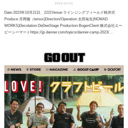
2023-10-21
Date:2023年10月21日、22日Venue:ラインジングフィールド軽井沢
Produce:月岡徹（tensix)Direction/Operation:太田祐生(NOMAD
WORKS)Decolation:DeDeeStage Production:BogenClient:株式会社エー
ビーシーマートhttps://jp.danner.com/topics/danner-camp-2023/…