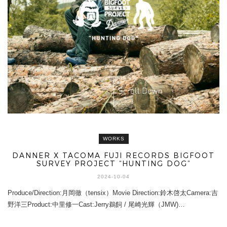
WORKS
DANNER X TACOMA FUJI RECORDS BIGFOOT
SURVEY PROJECT “HUNTING DOG”
2024-10-04
Produce/Direction:月岡徹（tensix）Movie Direction:鈴木啓太Camera:吉
野洋三Product:中里修一Cast:Jerry鵜飼 / 尾崎光輝（JMW)…