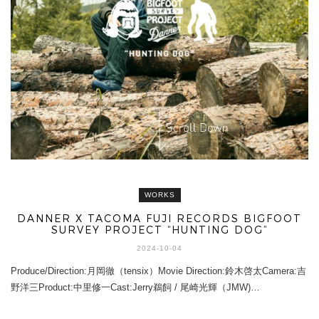
WORKS
DANNER X TACOMA FUJI RECORDS BIGFOOT
SURVEY PROJECT “HUNTING DOG”
2024-10-04
Produce/Direction:月岡徹（tensix）Movie Direction:鈴木啓太Camera:吉
野洋三Product:中里修一Cast:Jerry鵜飼 / 尾崎光輝（JMW)…