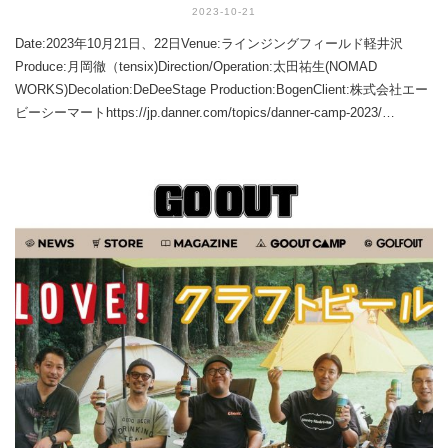
2023-10-21
Date:2023年10月21日、22日Venue:ラインジングフィールド軽井沢
Produce:月岡徹（tensix)Direction/Operation:太田祐生(NOMAD
WORKS)Decolation:DeDeeStage Production:BogenClient:株式会社エー
ビーシーマートhttps://jp.danner.com/topics/danner-camp-2023/…