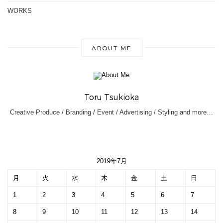
WORKS
ABOUT ME
Toru Tsukioka
Creative Produce / Branding / Event / Advertising / Styling and more…
2019年7月
月
火
水
木
金
土
日
1
2
3
4
5
6
7
8
9
10
11
12
13
14