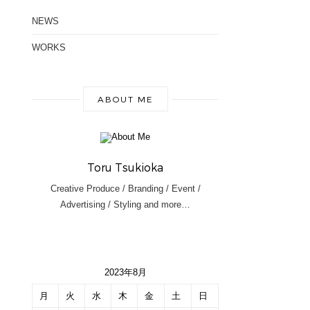
NEWS
WORKS
ABOUT ME
Toru Tsukioka
Creative Produce / Branding / Event /
Advertising / Styling and more…
2023年8月
月
火
水
木
金
土
日