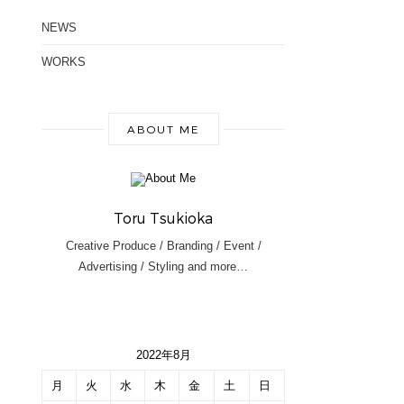
NEWS
WORKS
ABOUT ME
Toru Tsukioka
Creative Produce / Branding / Event /
Advertising / Styling and more…
2022年8月
月
火
水
木
金
土
日