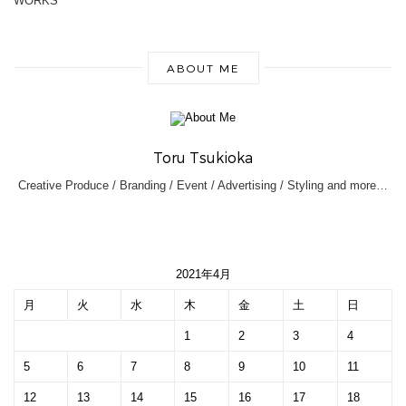
WORKS
ABOUT ME
Toru Tsukioka
Creative Produce / Branding / Event / Advertising / Styling and more…
2021年4月
月
火
水
木
金
土
日
1
2
3
4
5
6
7
8
9
10
11
12
13
14
15
16
17
18